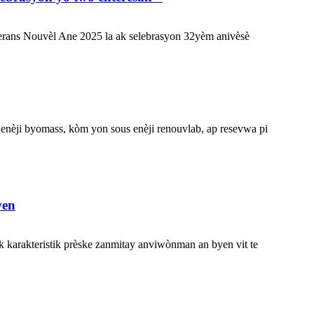
erans Nouvèl Ane 2025 la ak selebrasyon 32yèm anivèsè
 enèji byomass, kòm yon sous enèji renouvlab, ap resevwa pi
wen
 ak karakteristik prèske zanmitay anviwònman an byen vit te