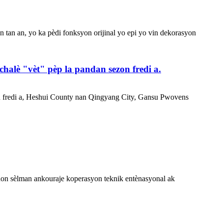
an tan an, yo ka pèdi fonksyon orijinal yo epi yo vin dekorasyon
halè "vèt" pèp la pandan sezon fredi a.
zon fredi a, Heshui County nan Qingyang City, Gansu Pwovens
 non sèlman ankouraje koperasyon teknik entènasyonal ak