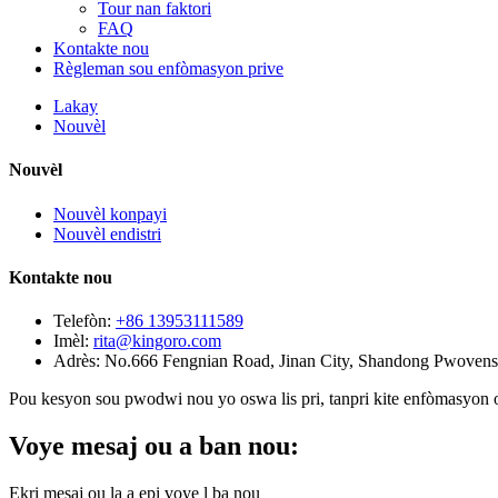
Tour nan faktori
FAQ
Kontakte nou
Règleman sou enfòmasyon prive
Lakay
Nouvèl
Nouvèl
Nouvèl konpayi
Nouvèl endistri
Kontakte nou
Telefòn:
+86 13953111589
Imèl:
rita@kingoro.com
Adrès:
No.666 Fengnian Road, Jinan City, Shandong Pwovens
Pou kesyon sou pwodwi nou yo oswa lis pri, tanpri kite enfòmasyon o
Voye mesaj ou a ban nou:
Ekri mesaj ou la a epi voye l ba nou