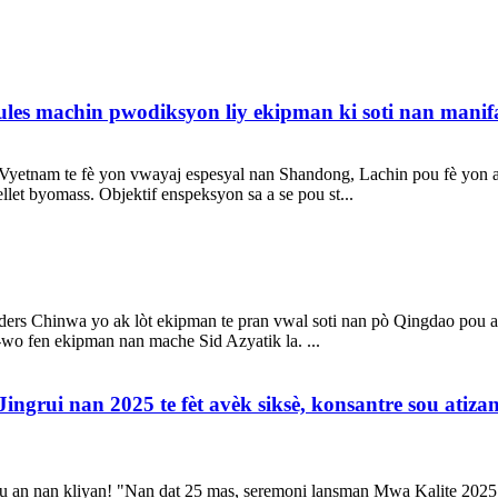
les machin pwodiksyon liy ekipman ki soti nan manif
an Vyetnam te fè yon vwayaj espesyal nan Shandong, Lachin pou fè yon
et byomass. Objektif enspeksyon sa a se pou st...
ders Chinwa yo ak lòt ekipman te pran vwal soti nan pò Qingdao pou al
-wo fen ekipman nan mache Sid Azyatik la. ...
grui nan 2025 te fèt avèk siksè, konsantre sou atizan
nou an nan kliyan! "Nan dat 25 mas, seremoni lansman Mwa Kalite 2025 S