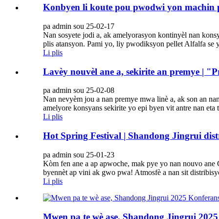
Konbyen li koute pou pwodwi yon machin pe
pa admin sou 25-02-17
Nan sosyete jodi a, ak amelyorasyon kontinyèl nan konsy
plis atansyon. Pami yo, liy pwodiksyon pellet Alfalfa se
Li plis
Lavèy nouvèl ane a, sekirite an premye | 
pa admin sou 25-02-08
Nan nevyèm jou a nan premye mwa linè a, ak son an nan p
amelyore konsyans sekirite yo epi byen vit antre nan eta 
Li plis
Hot Spring Festival | Shandong Jingrui dist
pa admin sou 25-01-23
Kòm fen ane a ap apwoche, mak pye yo nan nouvo ane Chin
byennèt ap vini ak gwo pwa! Atmosfè a nan sit distribisy
Li plis
Mwen pa te wè ase, Shandong Jingrui 2025