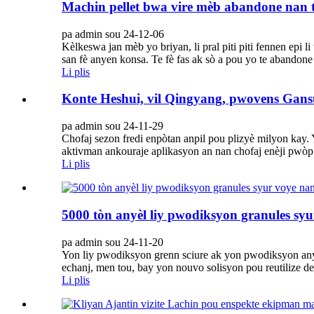
Machin pellet bwa vire mèb abandone nan 
pa admin sou 24-12-06
Kèlkeswa jan mèb yo briyan, li pral piti piti fennen epi 
san fè anyen konsa. Te fè fas ak sò a pou yo te abandone 
Li plis
Konte Heshui, vil Qingyang, pwovens Gansu,
pa admin sou 24-11-29
Chofaj sezon fredi enpòtan anpil pou plizyè milyon kay
aktivman ankouraje aplikasyon an nan chofaj enèji pwòp b
Li plis
5000 tòn anyèl liy pwodiksyon granules sy
pa admin sou 24-11-20
Yon liy pwodiksyon grenn sciure ak yon pwodiksyon anyèl
echanj, men tou, bay yon nouvo solisyon pou reutilize de
Li plis