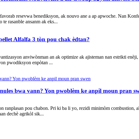
a favorab resevwa benediksyon, ak nouvo ane a ap apwoche. Nan Konf
 te rasanble ansanm ak eks...
llet Alfalfa 3 tòn pou chak èdtan?
antizasyon anviwònman an ak optimize ak ajisteman nan estrikti enèji,
 yon pwodiksyon enpòtan ...
granules bwa vann? Yon pwoblèm ke anpil moun pran s
n yon ranplasan pou chabon. Pri ki ba li yo, rezidi minimòm combustion,
nan dechè agrikòl sik...