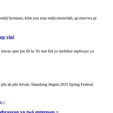
 enèji byomass, kòm yon sous enèji renouvlab, ap resevwa pi
ap vini
travay apre jou fèt la. Yo nan lòd yo mobilize anplwaye yo
plis ak plis fervan. Shandong Jingrui 2025 Spring Festival
ebrasyon yo twò enteresan ~