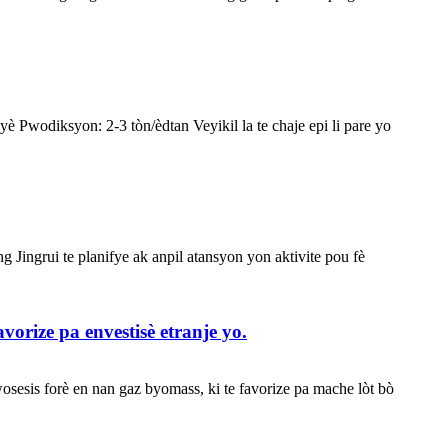
Pwodiksyon: 2-3 tòn/èdtan Veyikil la te chaje epi li pare yo
ingrui te planifye ak anpil atansyon yon aktivite pou fè
orize pa envestisè etranje yo.
sesis forè en nan gaz byomass, ki te favorize pa mache lòt bò