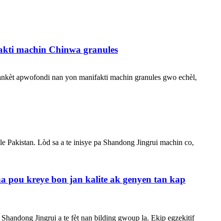
akti machin Chinwa granules
 ankèt apwofondi nan yon manifakti machin granules gwo echèl,
e Pakistan. Lòd sa a te inisye pa Shandong Jingrui machin co,
a pou kreye bon jan kalite ak genyen tan kap
handong Jingrui a te fèt nan bilding gwoup la. Ekip egzekitif