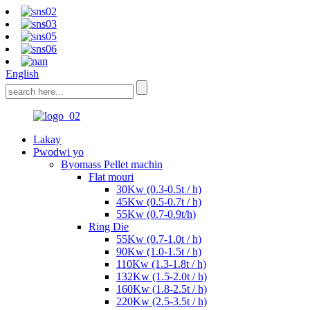
English
Lakay
Pwodwi yo
Byomass Pellet machin
Flat mouri
30Kw (0.3-0.5t / h)
45Kw (0.5-0.7t / h)
55Kw (0.7-0.9t/h)
Ring Die
55Kw (0.7-1.0t / h)
90Kw (1.0-1.5t / h)
110Kw (1.3-1.8t / h)
132Kw (1.5-2.0t / h)
160Kw (1.8-2.5t / h)
220Kw (2.5-3.5t / h)