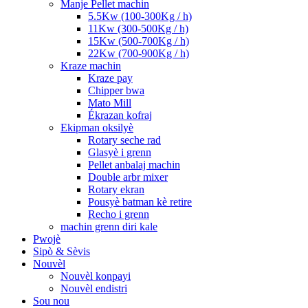
Manje Pellet machin
5.5Kw (100-300Kg / h)
11Kw (300-500Kg / h)
15Kw (500-700Kg / h)
22Kw (700-900Kg / h)
Kraze machin
Kraze pay
Chipper bwa
Mato Mill
Ékrazan kofraj
Ekipman oksilyè
Rotary seche rad
Glasyè i grenn
Pellet anbalaj machin
Double arbr mixer
Rotary ekran
Pousyè batman kè retire
Recho i grenn
machin grenn diri kale
Pwojè
Sipò & Sèvis
Nouvèl
Nouvèl konpayi
Nouvèl endistri
Sou nou