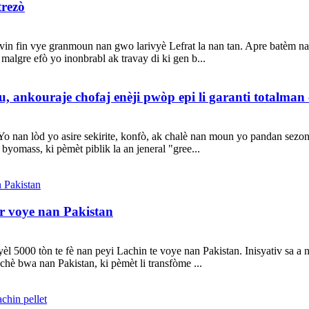
trezò
li vin fin vye granmoun nan gwo larivyè Lefrat la nan tan. Apre batèm n
malgre efò yo inonbrabl ak travay di ki gen b...
 ankouraje chofaj enèji pwòp epi li garanti totalman c
. Yo nan lòd yo asire sekirite, konfò, ak chalè nan moun yo pandan se
yomass, ki pèmèt piblik la an jeneral "gree...
ur voye nan Pakistan
 5000 tòn te fè nan peyi Lachin te voye nan Pakistan. Inisyativ sa a
chè bwa nan Pakistan, ki pèmèt li transfòme ...