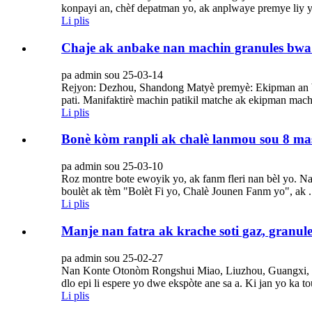
konpayi an, chèf depatman yo, ak anplwaye premye liy yo
Li plis
Chaje ak anbake nan machin granules bwa 
pa admin sou 25-03-14
Rejyon: Dezhou, Shandong Matyè premyè: Ekipman an bwa:
pati. Manifaktirè machin patikil matche ak ekipman machi
Li plis
Bonè kòm ranpli ak chalè lanmou sou 8 mas 
pa admin sou 25-03-10
Roz montre bote ewoyik yo, ak fanm fleri nan bèl yo. N
boulèt ak tèm "Bolèt Fi yo, Chalè Jounen Fanm yo", ak .
Li plis
Manje nan fatra ak krache soti gaz, granul
pa admin sou 25-02-27
Nan Konte Otonòm Rongshui Miao, Liuzhou, Guangxi, gen y
dlo epi li espere yo dwe ekspòte ane sa a. Ki jan yo ka to
Li plis