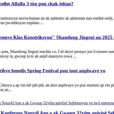
llet Alfalfa 3 tòn pou chak èdtan?
antizasyon anviwònman an ak optimize ak ajisteman nan estrikti enèji,
 yon pwodiksyon enpòtan ...
"Premye Klas Konstriksyon" Shandong Jingrui an 2025 
eta, Shandong Jingrui machin co, Ltd akeyi premye jou li tounen nan 
travay la, gwoup la te ak anpil atansyon oswa ...
ribye benefis Spring Festival pou tout anplwaye yo
wa a ap vin klè piti piti, ak dezi anplwaye yo pou reunion ap vin pi 
on an...
 Konferans Nouvèl Ane a ak Gwoup 32yèm anivèsè Sel