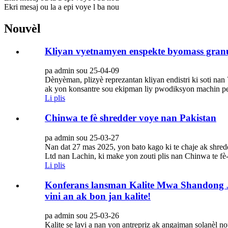
Ekri mesaj ou la a epi voye l ba nou
Nouvèl
Kliyan vyetnamyen enspekte byomass granu
pa admin sou 25-04-09
Dènyèman, plizyè reprezantan kliyan endistri ki soti n
ak yon konsantre sou ekipman liy pwodiksyon machin pell
Li plis
Chinwa te fè shredder voye nan Pakistan
pa admin sou 25-03-27
Nan dat 27 mas 2025, yon bato kago ki te chaje ak shred
Ltd nan Lachin, ki make yon zouti plis nan Chinwa te fè
Li plis
Konferans lansman Kalite Mwa Shandong Jin
vini an ak bon jan kalite!
pa admin sou 25-03-26
Kalite se lavi a nan yon antrepriz ak angajman solanèl 