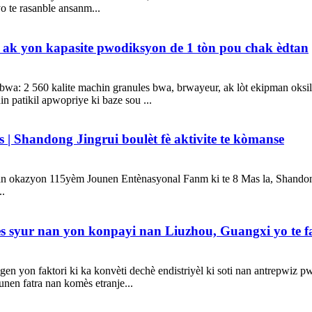
 te rasanble ansanm...
ak yon kapasite pwodiksyon de 1 tòn pou chak èdtan
 2 560 kalite machin granules bwa, brwayeur, ak lòt ekipman oksilyè 
n patikil apwopriye ki baze sou ...
| Shandong Jingrui boulèt fè aktivite te kòmanse
an okazyon 115yèm Jounen Entènasyonal Fanm ki te 8 Mas la, Shandong J
..
es syur nan yon konpayi nan Liuzhou, Guangxi yo te fav
on faktori ki ka konvèti dechè endistriyèl ki soti nan antrepwiz pwo
unen fatra nan komès etranje...