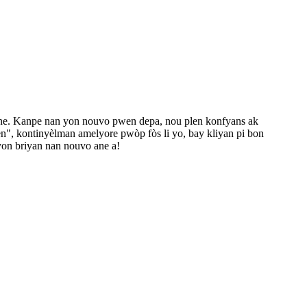
 ane. Kanpe nan yon nouvo pwen depa, nou plen konfyans ak
en", kontinyèlman amelyore pwòp fòs li yo, bay kliyan pi bon
yon briyan nan nouvo ane a!