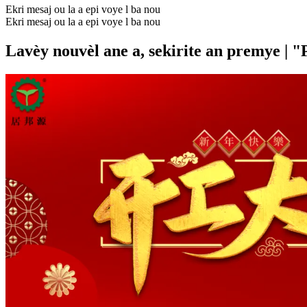
Ekri mesaj ou la a epi voye l ba nou
Ekri mesaj ou la a epi voye l ba nou
Lavèy nouvèl ane a, sekirite an premye | 