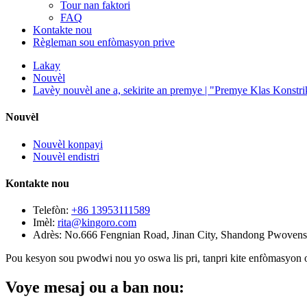
Tour nan faktori
FAQ
Kontakte nou
Règleman sou enfòmasyon prive
Lakay
Nouvèl
Lavèy nouvèl ane a, sekirite an premye | "Premye Klas Konstr
Nouvèl
Nouvèl konpayi
Nouvèl endistri
Kontakte nou
Telefòn:
+86 13953111589
Imèl:
rita@kingoro.com
Adrès:
No.666 Fengnian Road, Jinan City, Shandong Pwovens
Pou kesyon sou pwodwi nou yo oswa lis pri, tanpri kite enfòmasyon o
Voye mesaj ou a ban nou: