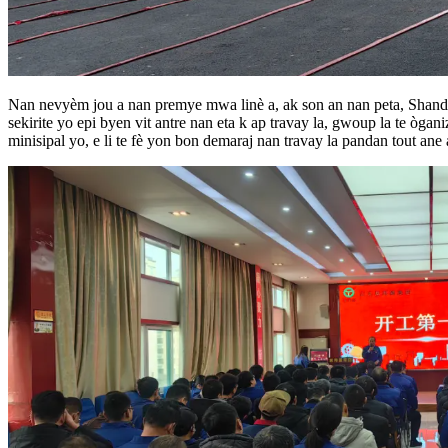
Nan nevyèm jou a nan premye mwa linè a, ak son an nan peta, Shandon
sekirite yo epi byen vit antre nan eta k ap travay la, gwoup la te ò
minisipal yo, e li te fè yon bon demaraj nan travay la pandan tout ane