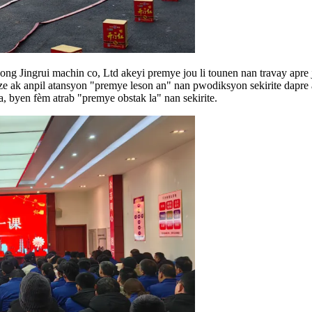
g Jingrui machin co, Ltd akeyi premye jou li tounen nan travay apre 
ganize ak anpil atansyon "premye leson an" nan pwodiksyon sekirite dap
 a, byen fèm atrab "premye obstak la" nan sekirite.