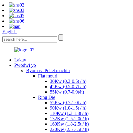
English
Lakay
Pwodwi yo
Byomass Pellet machin
Flat mouri
30Kw (0.3-0.5t / h)
45Kw (0.5-0.7t / h)
55Kw (0.7-0.9t/h)
Ring Die
55Kw (0.7-1.0t / h)
90Kw (1.0-1.5t / h)
110Kw (1.3-1.8t / h)
132Kw (1.5-2.0t / h)
160Kw (1.8-2.5t / h)
220Kw (2.5-3.5t / h)