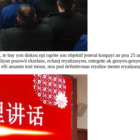
te bay yon diskou epi rapòte sou objektif jeneral konpayi an pou 25
liyan pouswit ekselans, echanj reyalizasyon, entegrite ak genyen-geny
 efò ansanm tout moun, nou pral definitivman reyalize menm reyalizas