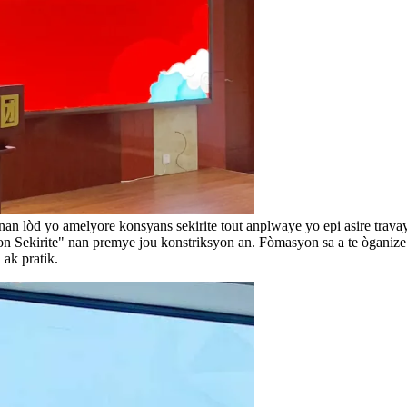
nan lòd yo amelyore konsyans sekirite tout anplwaye yo epi asire trava
ekirite" nan premye jou konstriksyon an. Fòmasyon sa a te òganize p
 ak pratik.