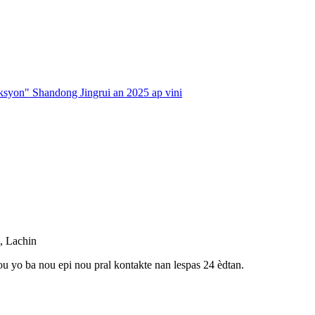
iksyon" Shandong Jingrui an 2025 ap vini
, Lachin
u yo ba nou epi nou pral kontakte nan lespas 24 èdtan.