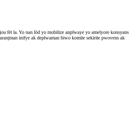
jou fèt la. Yo nan lòd yo mobilize anplwaye yo amelyore konsyans
re aranjman inifye ak deplwaman biwo komite sekirite pwovens ak