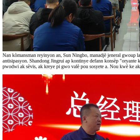
Nan kòmansman reyinyon an, Sun Ningbo, manadjè jeneral gwoup la, 
antisipasyon. Shandong Jingrui ap kontinye defann konsèp "oryante k
pwodwi ak sèvis, ak kreye pi gwo valè pou sosyete a. Nou kwè ke ak