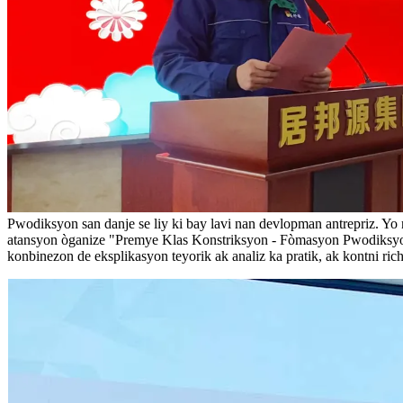
Pwodiksyon san danje se liy ki bay lavi nan devlopman antrepriz. Yo 
atansyon òganize "Premye Klas Konstriksyon - Fòmasyon Pwodiksyon S
konbinezon de eksplikasyon teyorik ak analiz ka pratik, ak kontni rich