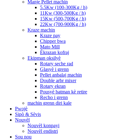
Manje Pellet machin
5.5Kw (100-300Kg / h)
11Kw (300-500Kg / h)
15Kw (500-700Kg / h)
22Kw (700-900Kg / h)
Kraze machin
Kraze pay
Chipper bwa
Mato Mill
Ékrazan kofraj
Ekipman oksilyè
Rotary seche rad
Glasyè i grenn
Pellet anbalaj machin
Double arbr mixer
Rotary ekran
Pousyè batman kè retire
Recho i grenn
machin grenn diri kale
Pwojè
Sipò & Sèvis
Nouvèl
Nouvèl konpayi
Nouvèl endistri
Sou nou