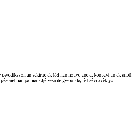
y pwodiksyon an sekirite ak lòd nan nouvo ane a, konpayi an ak anpil
èsonèlman pa manadjè sekirite gwoup la, lè l sèvi avèk yon