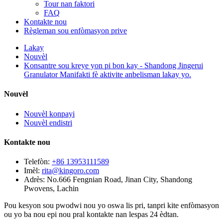
Tour nan faktori
FAQ
Kontakte nou
Règleman sou enfòmasyon prive
Lakay
Nouvèl
Konsantre sou kreye yon pi bon kay - Shandong Jingerui
Granulator Manifakti fè aktivite anbelisman lakay yo.
Nouvèl
Nouvèl konpayi
Nouvèl endistri
Kontakte nou
Telefòn:
+86 13953111589
Imèl:
rita@kingoro.com
Adrès:
No.666 Fengnian Road, Jinan City, Shandong
Pwovens, Lachin
Pou kesyon sou pwodwi nou yo oswa lis pri, tanpri kite enfòmasyon
ou yo ba nou epi nou pral kontakte nan lespas 24 èdtan.