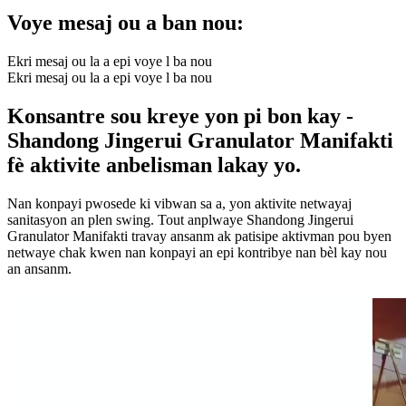
Voye mesaj ou a ban nou:
Ekri mesaj ou la a epi voye l ba nou
Ekri mesaj ou la a epi voye l ba nou
Konsantre sou kreye yon pi bon kay -
Shandong Jingerui Granulator Manifakti
fè aktivite anbelisman lakay yo.
Nan konpayi pwosede ki vibwan sa a, yon aktivite netwayaj
sanitasyon an plen swing. Tout anplwaye Shandong Jingerui
Granulator Manifakti travay ansanm ak patisipe aktivman pou byen
netwaye chak kwen nan konpayi an epi kontribye nan bèl kay nou
an ansanm.