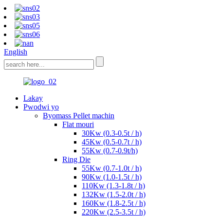
English
Lakay
Pwodwi yo
Byomass Pellet machin
Flat mouri
30Kw (0.3-0.5t / h)
45Kw (0.5-0.7t / h)
55Kw (0.7-0.9t/h)
Ring Die
55Kw (0.7-1.0t / h)
90Kw (1.0-1.5t / h)
110Kw (1.3-1.8t / h)
132Kw (1.5-2.0t / h)
160Kw (1.8-2.5t / h)
220Kw (2.5-3.5t / h)