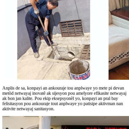
Anplis de sa, konpayi an ankouraje tou anplwaye yo mete pi devan
metòd netwayaj inovatè ak sijesyon pou amelyore efikasite netwayaj
ak bon jan kalite. Pou ekip eksepsyonèl yo, konpayi an pral bay
felisitasyon pou ankouraje tout anplwaye yo patisipe aktivman nan
aktivite netwayaj sanitasyon.