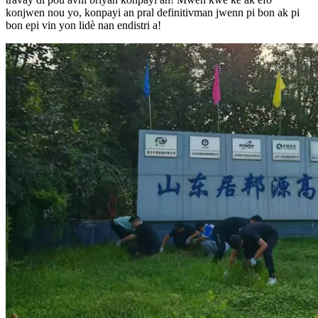
konjwen nou yo, konpayi an pral definitivman jwenn pi bon ak pi
bon epi vin yon lidè nan endistri a!