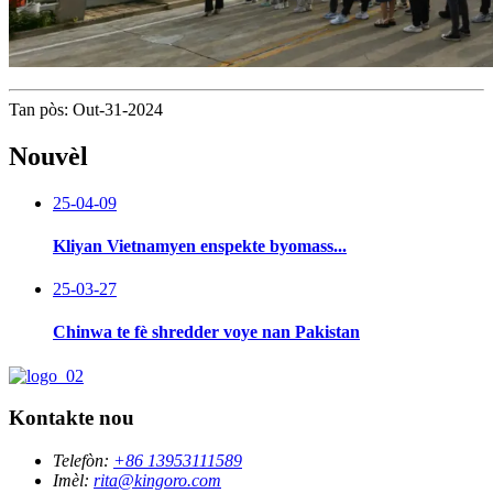
Tan pòs: Out-31-2024
Nouvèl
25-04-09
Kliyan Vietnamyen enspekte byomass...
25-03-27
Chinwa te fè shredder voye nan Pakistan
Kontakte nou
Telefòn:
+86 13953111589
Imèl:
rita@kingoro.com