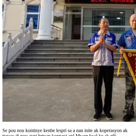
Se pou nou kontinye kenbe lespri sa a nan inite ak koperasyon ak
travay di pou avni briyan konpayi an! Mwen kwè ke ak efò