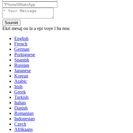
Soumèt
Ekri mesaj ou la a epi voye l ba nou
English
French
German
Portuguese
Spanish
Russian
Japanese
Korean
Arabic
Irish
Greek
Turkish
Italian
Danish
Romanian
Indonesian
Czech
Afrikaans