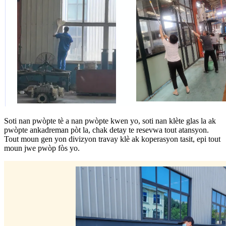
Soti nan pwòpte tè a nan pwòpte kwen yo, soti nan klète glas la ak
pwòpte ankadreman pòt la, chak detay te resevwa tout atansyon.
Tout moun gen yon divizyon travay klè ak koperasyon tasit, epi tout
moun jwe pwòp fòs yo.