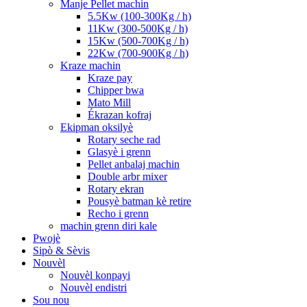
Manje Pellet machin
5.5Kw (100-300Kg / h)
11Kw (300-500Kg / h)
15Kw (500-700Kg / h)
22Kw (700-900Kg / h)
Kraze machin
Kraze pay
Chipper bwa
Mato Mill
Ékrazan kofraj
Ekipman oksilyè
Rotary seche rad
Glasyè i grenn
Pellet anbalaj machin
Double arbr mixer
Rotary ekran
Pousyè batman kè retire
Recho i grenn
machin grenn diri kale
Pwojè
Sipò & Sèvis
Nouvèl
Nouvèl konpayi
Nouvèl endistri
Sou nou